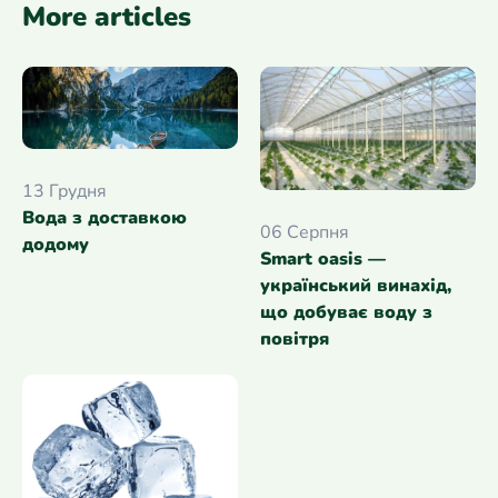
More articles
13 Грудня
Вода з доставкою
06 Серпня
додому
Smart oasis —
український винахід,
що добуває воду з
повітря