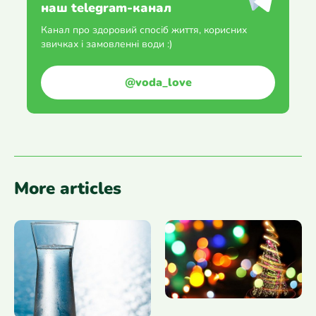
наш telegram-канал
Канал про здоровий спосіб життя, корисних
звичках і замовленні води :)
@voda_love
More articles