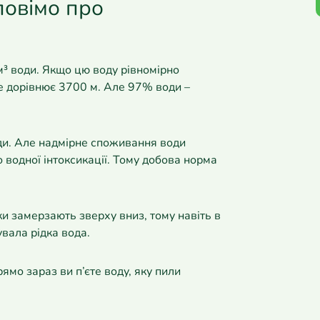
повімо про
км³ води. Якщо цю воду рівномірно
уде дорівнює 3700 м. Але 97% води –
ди. Але надмірне споживання води
 водної інтоксикації. Тому добова норма
и замерзають зверху вниз, тому навіть в
увала рідка вода.
мо зараз ви п’єте воду, яку пили