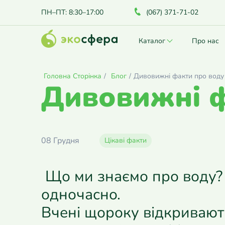
ПН–ПТ: 8:30–17:00
(067) 371-71-02
Каталог
Про нас
Головна Сторінка
/
Блог
/
Дивовижні факти про воду
Дивовижні ф
08 Грудня
Цікаві факти
Що ми знаємо про воду? В
одночасно.
Вчені щороку відкривають