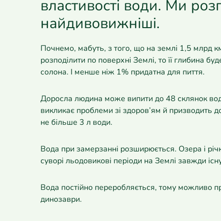
властивості води. Ми роз
найдивовижніші.
Почнемо, мабуть, з того, що на землі 1,5 млрд 
розподілити по поверхні Землі, то її глибина б
солона. І менше ніж 1% придатна для пиття.
Доросла людина може випити до 48 склянок во
викликає проблеми зі здоров’ям й призводить до
не більше 3 л води.
Вода при замерзанні розширюється. Озера і річк
суворі льодовикові періоди на Землі завжди існ
Вода постійно переробляється, тому можливо пря
динозаври.